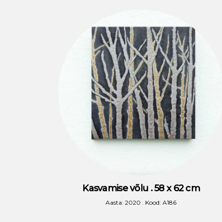
Kasvamise võlu . 58 x 62 cm
Aasta: 2020 . Kood: A186