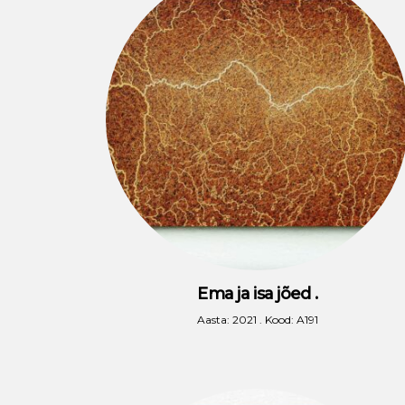
Ema ja isa jõed .
Aasta: 2021 . Kood: A191