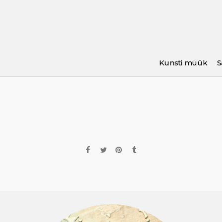
Kunsti müük
S