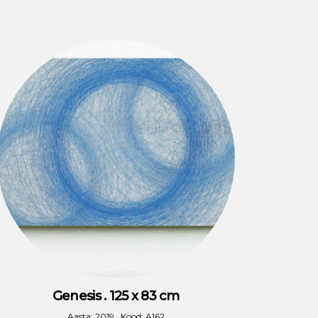
Genesis . 125 x 83 cm
Aasta: 2019 . Kood: A162