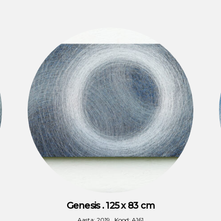
Genesis . 125 x 83 cm
Aasta: 2019 . Kood: A161