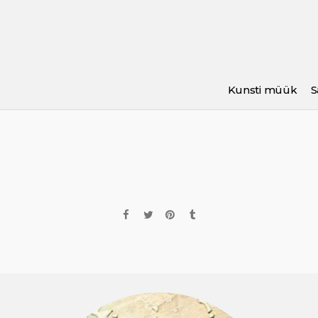
Kunsti müük
S