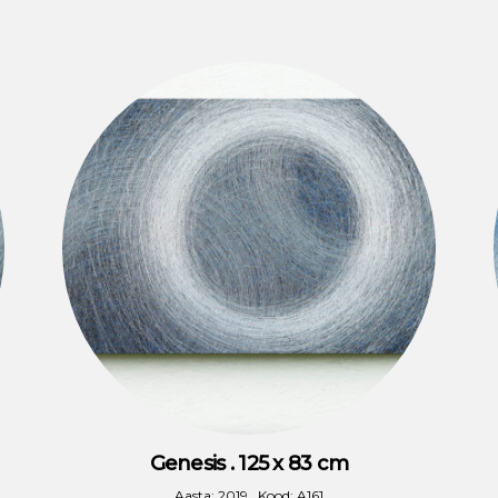
Genesis . 125 x 83 cm
Aasta: 2019 . Kood: A161