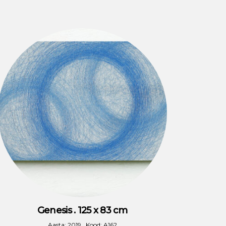
Genesis . 125 x 83 cm
Aasta: 2019 . Kood: A162