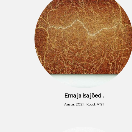
Ema ja isa jõed .
Aasta: 2021 . Kood: A191