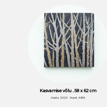
Kasvamise võlu . 58 x 62 cm
Aasta: 2020 . Kood: A186